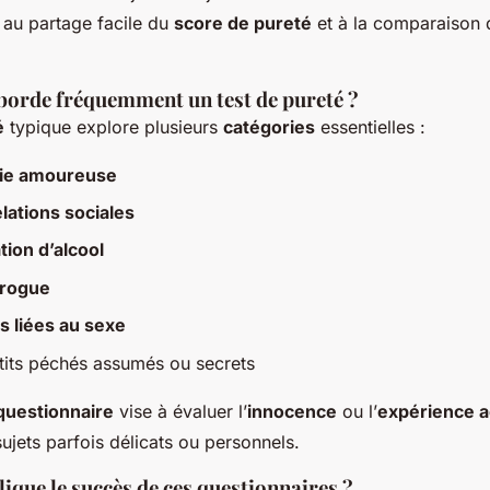
au partage facile du
score de pureté
et à la comparaison d
borde fréquemment un test de pureté ?
é
typique explore plusieurs
catégories
essentielles :
vie amoureuse
elations sociales
on d’alcool
drogue
s liées au sexe
tits péchés assumés ou secrets
questionnaire
vise à évaluer l’
innocence
ou l’
expérience 
ujets parfois délicats ou personnels.
que le succès de ces questionnaires ?