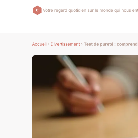
Votre regard quotidien sur le monde qui nous en
Accueil
›
Divertissement
›
Test de pureté : comprend