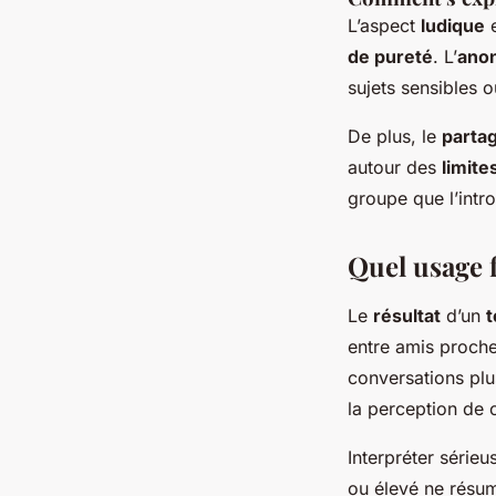
L’aspect
ludique
e
de pureté
. L’
ano
sujets sensibles 
De plus, le
parta
autour des
limite
groupe que l’intro
Quel usage f
Le
résultat
d’un
t
entre amis proche
conversations plu
la perception de 
Interpréter série
ou élevé ne résum