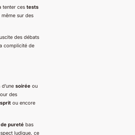
 tenter ces
tests
t, même sur des
uscite des débats
la complicité de
s d’une
soirée
ou
pour des
sprit
ou encore
 de pureté
bas
aspect ludique, ce