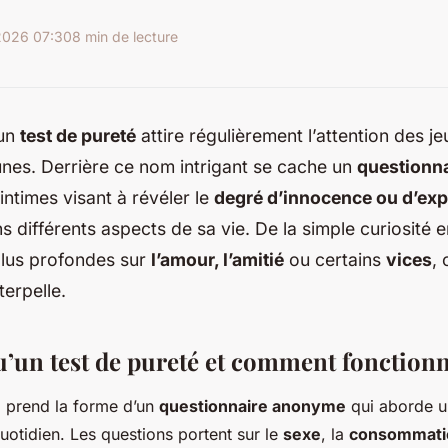
2026 07:30
8 min de lecture
 un
test de pureté
attire régulièrement l’attention des 
nes. Derrière ce nom intrigant se cache un
questionna
intimes visant à révéler le
degré d’innocence ou d’exp
 différents aspects de sa vie. De la simple curiosité 
plus profondes sur
l’amour, l’amitié
ou certains
vices
, 
terpelle.
u’un test de pureté et comment fonctionn
é
prend la forme d’un
questionnaire anonyme
qui aborde u
quotidien. Les questions portent sur le
sexe
, la
consommatio