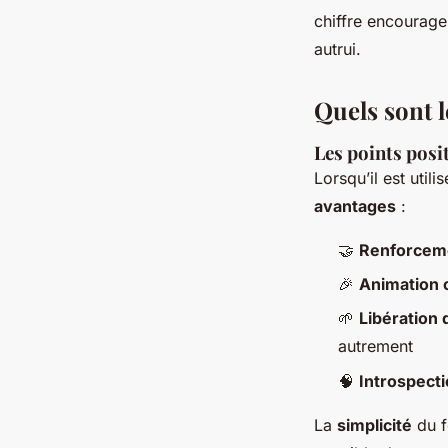
chiffre encourage
autrui.
Quels sont l
Les points posit
Lorsqu’il est util
avantages
:
🤝
Renforceme
🎉
Animation 
🌱
Libération 
autrement
🧠
Introspect
La
simplicité
du f