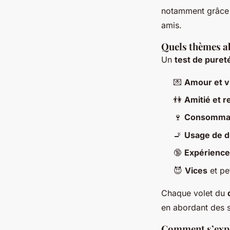
notamment grâce 
amis.
Quels thèmes a
Un
test de puret
💌
Amour et 
👫
Amitié et r
🍷
Consommati
🚬
Usage de 
🔞
Expérience
😈
Vices
et pe
Chaque volet du
en abordant des s
Comment s’expli