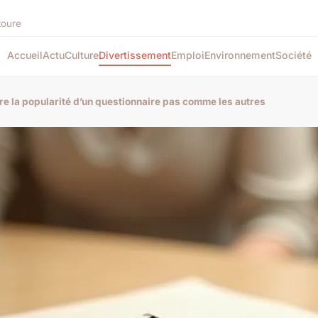
toure
Accueil
Actu
Culture
Divertissement
Emploi
Environnement
Société
re la popularité d’un questionnaire pas comme les autres