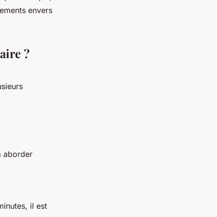
ugements envers
aire ?
sieurs
à aborder
nutes, il est