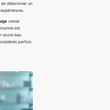
st de déterminer un
s expériences.
tage
censé
personne est
un score bas
nsidérés parfois