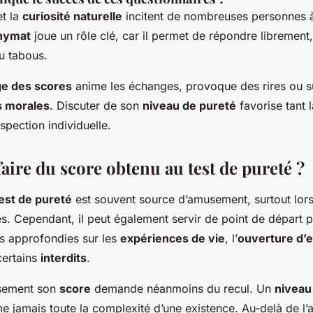
t la
curiosité naturelle
incitent de nombreuses personnes à
nymat
joue un rôle clé, car il permet de répondre libremen
ou tabous.
ge des scores
anime les échanges, provoque des rires ou s
s morales
. Discuter de son
niveau de pureté
favorise tant 
spection individuelle.
aire du score obtenu au test de pureté ?
est de pureté
est souvent source d’amusement, surtout lor
s. Cependant, il peut également servir de point de départ 
s approfondies sur les
expériences de vie
, l’
ouverture d’e
certains
interdits
.
usement son
score
demande néanmoins du recul. Un
niveau
e jamais toute la complexité d’une existence. Au-delà de l’