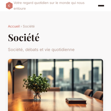
Votre regard quotidien sur le monde qui nous
entoure
Accueil
› Société
Société
Société, débats et vie quotidienne