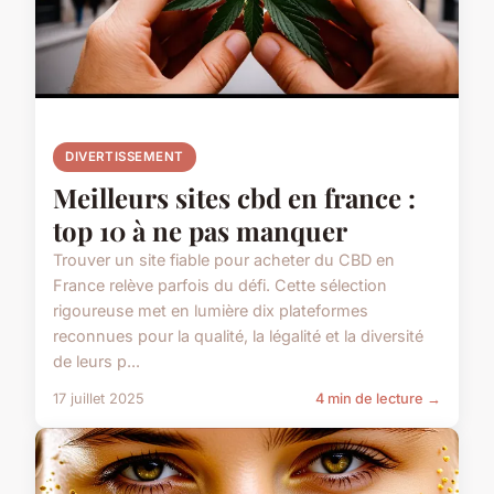
DIVERTISSEMENT
Meilleurs sites cbd en france :
top 10 à ne pas manquer
Trouver un site fiable pour acheter du CBD en
France relève parfois du défi. Cette sélection
rigoureuse met en lumière dix plateformes
reconnues pour la qualité, la légalité et la diversité
de leurs p...
17 juillet 2025
4 min de lecture →