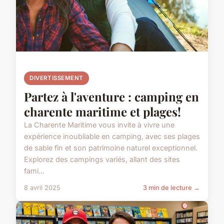
DIVERTISSEMENT
Partez à l'aventure : camping en
charente maritime et plages!
La Charente Maritime vous invite à vivre une
expérience inoubliable en camping, avec ses plages
de sable fin et son patrimoine naturel exceptionnel.
Explorez des campings variés, allant des sites
fami...
8 avril 2025
3 min de lecture →